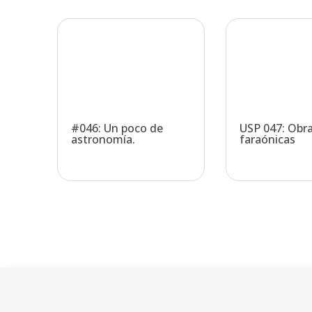
#046: Un poco de
USP 047: Obr
astronomía.
faraónicas