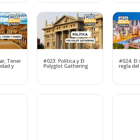
ar, Tener
#023: Política y El
#024: El 
edad y
Polyglot Gathering
regla de