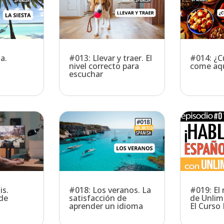
a.
#013: Llevar y traer. El
#014: ¿C
nivel correcto para
come aq
escuchar
#019: El
is.
#018: Los veranos. La
de Unlim
de
satisfacción de
El Curso
aprender un idioma