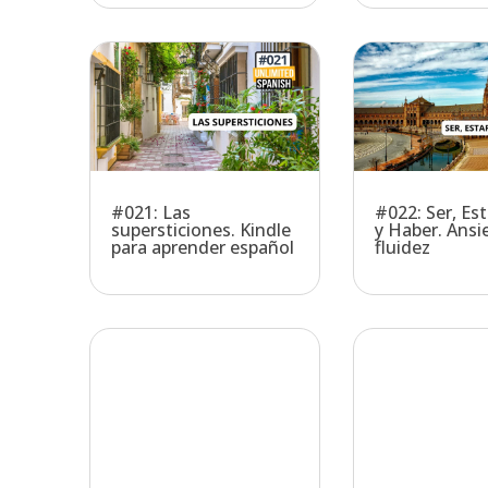
#021: Las
#022: Ser, Est
supersticiones. Kindle
y Haber. Ansi
para aprender español
fluidez