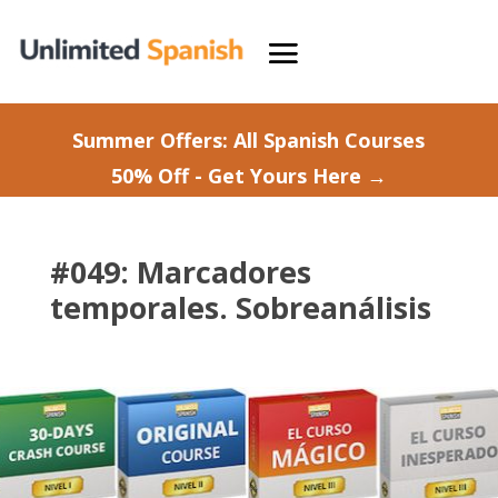
Summer Offers: All Spanish Courses
50% Off - Get Yours Here →
#049: Marcadores
temporales. Sobreanálisis