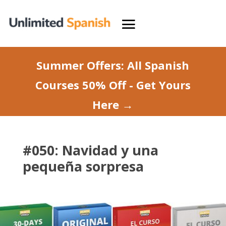
Summer Offers: All Spanish
Courses 50% Off - Get Yours
Here →
#050: Navidad y una
pequeña sorpresa