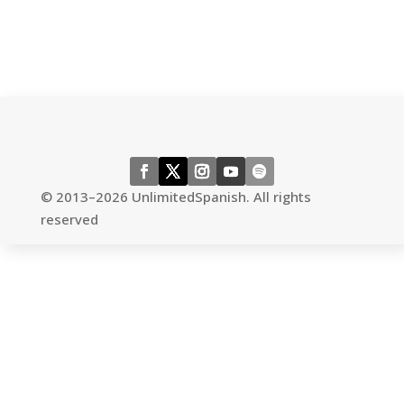
←
previous episode
next episode
→
© 2013–2026 UnlimitedSpanish. All rights
reserved