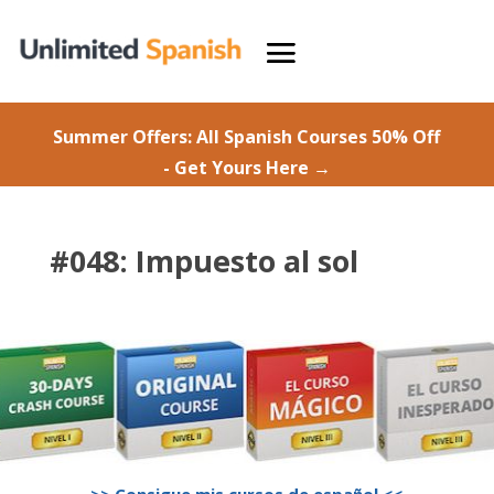
Summer Offers: All Spanish Courses 50% Off
- Get Yours Here →
#048: Impuesto al sol
>> Consigue mis cursos de español <<