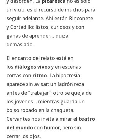
y desorden. La
picaresca
no es solo
un vicio: es el recurso de muchos para
seguir adelante. Ahí están Rinconete
y Cortadillo: listos, curiosos y con
ganas de aprender… quizá
demasiado.
El encanto del relato está en
los
diálogos vivos
y en escenas
cortas con
ritmo
. La hipocresía
aparece sin avisar: un ladrón reza
antes de “trabajar”; otro se queja de
los jóvenes… mientras guarda un
bolso robado en la chaqueta.
Cervantes nos invita a mirar el
teatro
del mundo
con humor, pero sin
cerrar los ojos.