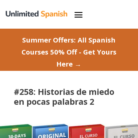
Summer Offers: All Spanish
Courses 50% Off - Get Yours
Here →
#258: Historias de miedo
en pocas palabras 2