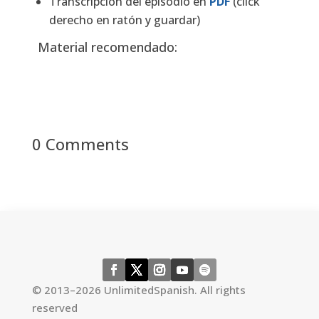
Transcripción del episodio en
PDF
(click
derecho en ratón y guardar)
Material recomendado:
0 Comments
←
previous episode
next episode
→
© 2013–2026 UnlimitedSpanish. All rights
reserved